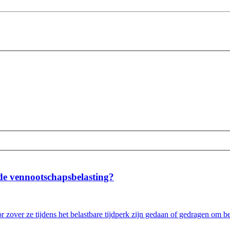
de vennootschapsbelasting?
 zover ze tijdens het belastbare tijdperk zijn gedaan of gedragen om b