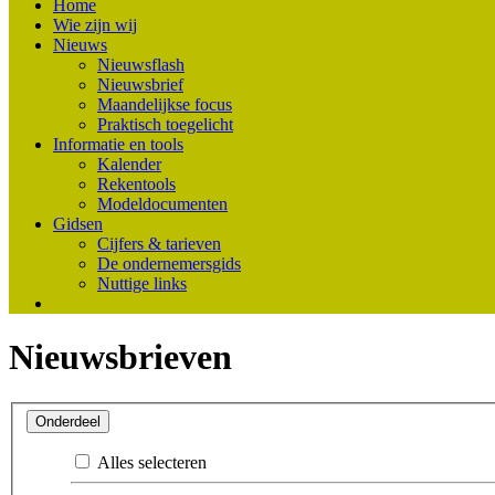
Home
Wie zijn wij
Nieuws
Nieuwsflash
Nieuwsbrief
Maandelijkse focus
Praktisch toegelicht
Informatie en tools
Kalender
Rekentools
Modeldocumenten
Gidsen
Cijfers & tarieven
De ondernemersgids
Nuttige links
Nieuwsbrieven
Onderdeel
Alles selecteren