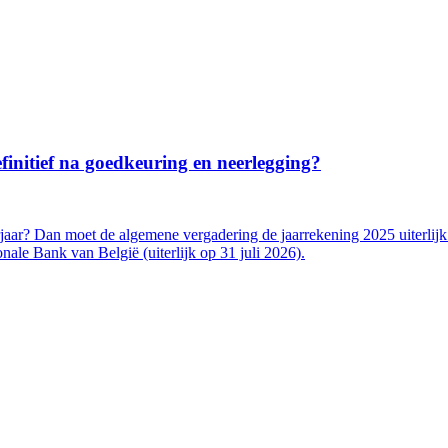
initief na goedkeuring en neerlegging?
jaar? Dan moet de algemene vergadering de jaarrekening 2025 uiterlij
ale Bank van België (uiterlijk op 31 juli 2026).