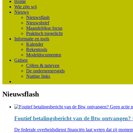
Home
Wie zijn wij
Nieuws
Nieuwsflash
Nieuwsbrief
Maandelijkse focus
Praktisch toegelicht
Informatie en tools
Kalender
Rekentools
Modeldocumenten
Gidsen
Cijfers & tarieven
De ondernemersgids
Nuttige links
Nieuwsflash
Foutief betalingsbericht van de Btw ontvangen? G
De federale overheidsdienst financiën laat weten dat zij momen