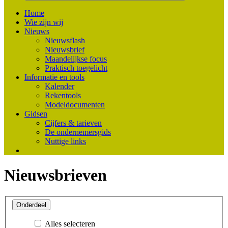
Home
Wie zijn wij
Nieuws
Nieuwsflash
Nieuwsbrief
Maandelijkse focus
Praktisch toegelicht
Informatie en tools
Kalender
Rekentools
Modeldocumenten
Gidsen
Cijfers & tarieven
De ondernemersgids
Nuttige links
Nieuwsbrieven
Onderdeel
Alles selecteren