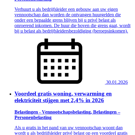
Verhuurt u als bedrijfsleider een gebouw aan uw eigen
vennootschap dan worden de ontvangen huurgelden die
onder een bepaalde grens blijven bij u privé belast als
onroerend inkomen. De huur die boven die grens gaat, wordt
bij u belast als bedrijfsleidersbezoldiging (beroepsinkomen).
30.01.2026
Voordeel gratis woning, verwarming en
elektriciteit stijgen met 2,4% in 2026
Belastingen - Vennootschapsbelasting, Belastingen –
Personenbelasting
Als u gratis in het pand van uw vennootschap woont dan
wordt u als bedrijfsleider privé belast op een voordeel gratis